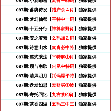
087期:小鹿嘟嘟【
⑹肖主⑹码
】独家提供
087期:蓄势待发【
猎户杀４肖
】独家提供
087期:梦幻仙都【
平特中一码
】独家提供
087期:十五分行【
神算家野肖
】独家提供
087期:安之若素【
⒉码加⒉码
】独家提供
087期:诗意山水【
㈤肖必中特
】独家提供
087期:整式乘法【
平特解①肖
】独家提供
087期:顾与南歌【
㈠尾中特码
】独家提供
087期:清风明月【
⑴码爆平特
】独家提供
087期:盘发如思【
发财买①波
】独家提供
087期:寄托回忆【
九宫禁⑷肖
】独家提供
087期:茶香四溢【
五码三中三
】独家提供