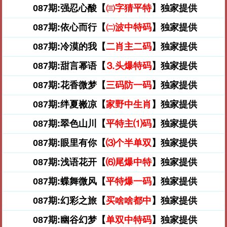
087期:强忍心酸【
㈢字猜平特
】独家提供
087期:依心而行【
㈡波中特码
】独家提供
087期:冷漠的我【
二肖主二码
】独家提供
087期:甜言幂语【
⒊头爆特码
】独家提供
087期:花香微梦【
三码防一码
】独家提供
087期:绊夏嶶凉【
家野中生肖
】独家提供
087期:翠色山川【
平特主⑴码
】独家提供
087期:眼里有你【
⑶个半单双
】独家提供
087期:浅语花开【
⑹尾爆中特
】独家提供
087期:蝶舞微风【
平特爆一码
】独家提供
087期:幻彩之旅【
买啥啥都中
】独家提供
087期:幽谷幻梦【
单双中特码
】独家提供