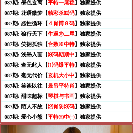
087期:
墨色玄离【
平特一尾稳
】独家提供
087期:
花语微梦【
精彩杀⑿码
】独家提供
087期:
恶性循环【
４肖博８码
】独家提供
087期:
狼行天下【
牛逼㊣二尾
】独家提供
087期:
笑拥孤独【
合数※中特
】独家提供
087期:
浅墨入画【
⑻码期期中
】独家提供
087期:
查无此人【
⑴码爆平特
】独家提供
087期:
毫无代价【
玄机大小中
】独家提供
087期:
笑谈以往【
最吊平特肖
】独家提供
087期:
甜味超标【
琴棋与书画
】独家提供
087期:
陌人不故【
⑵肖防⑶码
】独家提供
087期:
爱心小熊【
平特㈤中㈠
】独家提供