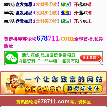
085期:
盘发如思
♝
发财买①波
〖
绿波
〗
开
:蓝03
错
086期:
盘发如思
♝
发财买①波
〖
蓝波
〗
开
:蓝47
准
087期:
盘发如思
♝
发财买①波
〖
绿波
〗
开
:？00
未
678
711
.com
黄鹤楼精英论坛
全球首播,
长期
验证
678711.com
黄鹤楼论坛
高手资料区