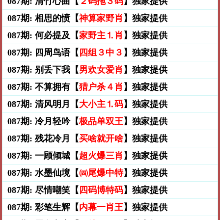
087期:
清竹心曲【
２码拖３码
】独家提供
087期:
相思的愤【
神算家野肖
】独家提供
087期:
何必提及【
家野主⒈肖
】独家提供
087期:
四周鸟语【
四组３中３
】独家提供
087期:
别丢下我【
男欢女爱肖
】独家提供
087期:
不算拥有【
猎户杀４肖
】独家提供
087期:
清风明月【
大小主⒈码
】独家提供
087期:
冷月轻吟【
极品单双王
】独家提供
087期:
残花冷月【
买啥就开啥
】独家提供
087期:
一顾倾城【
超火爆三肖
】独家提供
087期:
水墨仙境【
㈣尾爆中特
】独家提供
087期:
尽情嘲笑【
四码博特码
】独家提供
087期:
彩笔生辉【
内幕一肖王
】独家提供