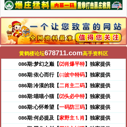
678711.com
黄鹤楼论坛
高手资料区
086期:梦幻之巅【
⑵肖爆平特
】独家提供
086期:依心而行【
㈡波中特码
】独家提供
086期:冷漠的我【
二肖主二码
】独家提供
086期:喵喵小猫【
⑵头必中特
】独家提供
086期:心怀希望【
一码防三码
】独家提供
086期:何必提及【
家野主⒈肖
】独家提供