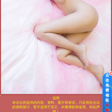
点
击
免
费
领
说明
取
本论坛所提供的内容、资料、图片和资讯，只应用在合法
本
的资料探讨，暂不适用于其它，外围博彩和使用。特此声
期
明！