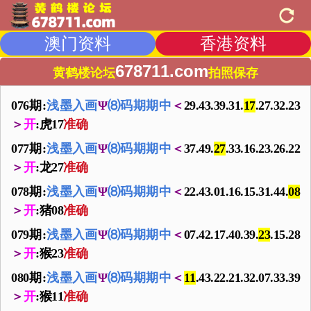
澳门资料
香港资料
678711.com
黄鹤楼论坛
拍照保存
076期:
浅墨入画
Ψ
⑻码期期中
＜
29.43.39.31.
17
.27.32.23
＞
开
:虎17
准确
077期:
浅墨入画
Ψ
⑻码期期中
＜
37.49.
27
.33.16.23.26.22
＞
开
:龙27
准确
078期:
浅墨入画
Ψ
⑻码期期中
＜
22.43.01.16.15.31.44.
08
＞
开
:猪08
准确
079期:
浅墨入画
Ψ
⑻码期期中
＜
07.42.17.40.39.
23
.15.28
＞
开
:猴23
准确
080期:
浅墨入画
Ψ
⑻码期期中
＜
11
.43.22.21.32.07.33.39
＞
开
:猴11
准确