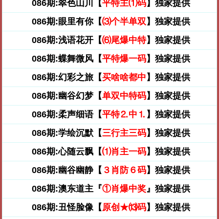
086期:翠色山川【
平特主⑴码
】独家提供
086期:眼里有你【
⑶个半单双
】独家提供
086期:浅语花开【
⑹尾爆中特
】独家提供
086期:蝶舞微风【
平特爆一码
】独家提供
086期:幻彩之旅【
买啥啥都中
】独家提供
086期:幽谷幻梦【
单双中特码
】独家提供
086期:柔声细语【
平特⒉中⒈
】独家提供
086期:学绘沉默【
三行主三码
】独家提供
086期:心随云飘【
⑴肖主一码
】独家提供
086期:幽谷幽静【
３肖防６码
】独家提供
086期:澳东道主『
①肖爆中奖
』独家提供
086期:丑怪脸像【
原创★⒀码
】独家提供