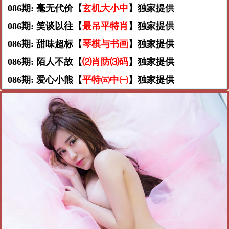
086期:
毫无代价【
玄机大小中
】独家提供
086期:
笑谈以往【
最吊平特肖
】独家提供
086期:
甜味超标【
琴棋与书画
】独家提供
086期:
陌人不故【
⑵肖防⑶码
】独家提供
086期:
爱心小熊【
平特㈤中㈠
】独家提供