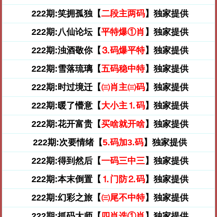
222期:笑拥孤独【
二段主两码
】独家提供
222期:八仙论坛【
平特爆①肖
】独家提供
222期:浊酒敬你【
⒊码爆平特
】独家提供
222期:雪落琉璃【
五码稳中特
】独家提供
222期:时过境迁【
㈢肖主㈢码
】独家提供
222期:暖了懵意【
大小主⒈码
】独家提供
222期:花开富贵【
买啥就开啥
】独家提供
222期:次要情绪【
5.码加3.码
】独家提供
222期:得到然后【
一码三中三
】独家提供
222期:本末倒置【
⒈门防⒉码
】独家提供
222期:幻彩之旅【
㈢尾不中特
】独家提供
222期:抓码大师【
四肖选①肖
】独家提供