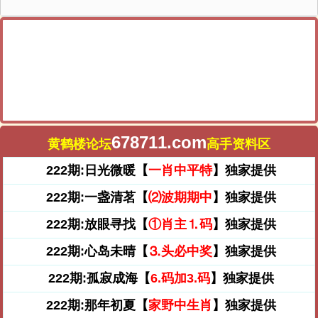
678711.com
黄鹤楼论坛
高手资料区
222期:日光微暖【
一肖中平特
】独家提供
222期:一盏清茗【
⑵波期期中
】独家提供
222期:放眼寻找【
①肖主⒈码
】独家提供
222期:心岛未晴【
⒊头必中奖
】独家提供
222期:孤寂成海【
6.码加3.码
】独家提供
222期:那年初夏【
家野中生肖
】独家提供