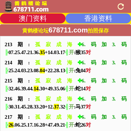
澳门资料
香港资料
678711.com
黄鹤楼论坛
拍照保存
213期:
孤寂成海
✤
6.码加3.码
╠
07.25.47.21.36.
35
+14.03.17
╣
开
:猴35
对
214期:
孤寂成海
✤
6.码加3.码
╠
25.24.03.23.08.
04
+22.28.13
╣
开
:兔04
对
215期:
孤寂成海
✤
6.码加3.码
╠
32.46.39.44.
14
.30+49.35.06
╣
开
:蛇14
对
216期:
孤寂成海
✤
6.码加3.码
╠
30.31.45.28.33.20+12.
37
.32
╣
开
:马37
对
217期:
孤寂成海
✤
6.码加3.码
╠
26
.06.25.17.16.28+47.49.21
╣
开
:蛇26
对