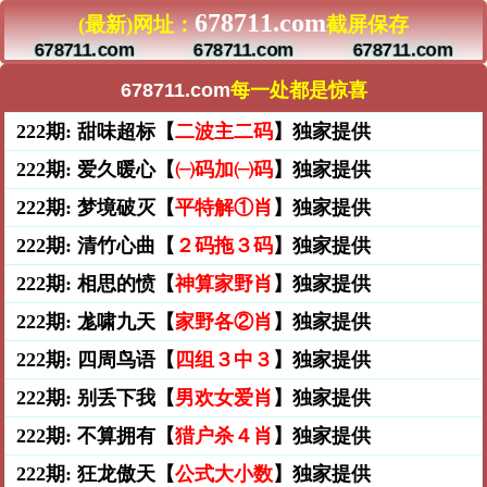
678
711
.com
(最新)网址：
截屏保存
678711.com
678711.com
678711.com
678711.com
每一处都是惊喜
222期:
甜味超标【
二波主二码
】独家提供
222期:
爱久暖心【
㈠码加㈠码
】独家提供
222期:
梦境破灭【
平特解①肖
】独家提供
222期:
清竹心曲【
２码拖３码
】独家提供
222期:
相思的愤【
神算家野肖
】独家提供
222期:
尨啸九天【
家野各②肖
】独家提供
222期:
四周鸟语【
四组３中３
】独家提供
222期:
别丢下我【
男欢女爱肖
】独家提供
222期:
不算拥有【
猎户杀４肖
】独家提供
222期:
狂龙傲天【
公式大小数
】独家提供