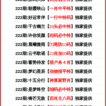
222期:朝霞映山【
一肖中平特
】独家提供
222期:好运常伴【
一行中特码
】独家提供
222期:千古幽兰【
㈢头必中特
】独家提供
222期:许你笑颜【
⑹码必中特
】独家提供
222期:晨曦微雨【
⑴尾防㈡码
】独家提供
222期:云书歌谣【
㈡肖加㈢码
】独家提供
222期:蓄势待发【
猎户杀４肖
】独家提供
222期:梦幻星辰【
动物报平特
】独家提供
222期:十五分行【
神算家野肖
】独家提供
222期:是梦终空【
⑽码必中特
】独家提供
222期:锋芒无敌【
四肖主八码
】独家提供