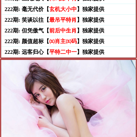
222期:
毫无代价【
玄机大小中
】独家提供
222期:
笑谈以往【
最吊平特肖
】独家提供
222期:
但凭傲气【
前后中生肖
】独家提供
222期:
颜值超标【
㈤肖主㈤码
】独家提供
222期:
远客归心【
平特二中一
】独家提供