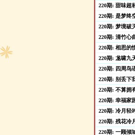
220期:
甜味超
220期:
是梦终
220期:
梦境破
220期:
清竹心
220期:
相思的
220期:
尨啸九
220期:
四周鸟
220期:
别丢下
220期:
不算拥
220期:
幸福家
220期:
冷月轻
220期:
残花冷
220期:
一顾倾