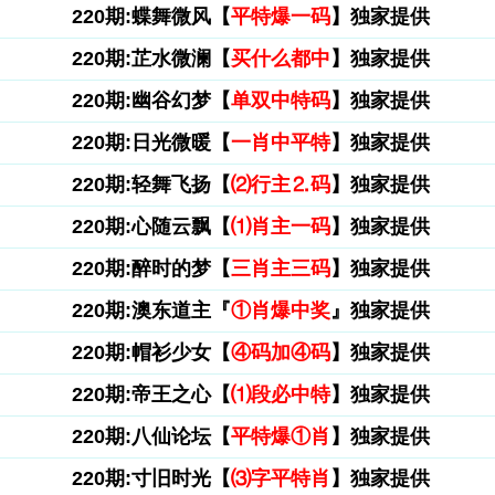
220期:蝶舞微风【
平特爆一码
】独家提供
220期:芷水微澜【
买什么都中
】独家提供
220期:幽谷幻梦【
单双中特码
】独家提供
220期:日光微暖【
一肖中平特
】独家提供
220期:轻舞飞扬【
⑵行主⒉码
】独家提供
220期:心随云飘【
⑴肖主一码
】独家提供
220期:醉时的梦【
三肖主三码
】独家提供
220期:澳东道主『
①肖爆中奖
』独家提供
220期:帽衫少女【
④码加④码
】独家提供
220期:帝王之心【
⑴段必中特
】独家提供
220期:八仙论坛【
平特爆①肖
】独家提供
220期:寸旧时光【
⑶字平特肖
】独家提供