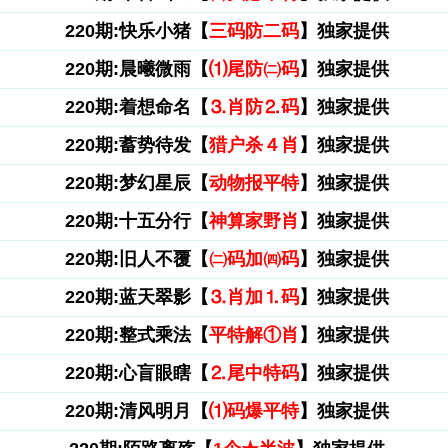
220期:快乐小猪【
三码防二码
】独家提供
220期:晨曦微雨【
⑴尾防㈡码
】独家提供
220期:着想命名【
⒊肖防⒉码
】独家提供
220期:蓄势待发【
猎户杀４肖
】独家提供
220期:梦幻星辰【
动物报平特
】独家提供
220期:十五分行【
神算家野肖
】独家提供
220期:旧人不覆【
㈡码加㈣码
】独家提供
220期:蓝天翠影【
⒊肖加⒈码
】独家提供
220期:整式乘法【
平特解①肖
】独家提供
220期:心盲眼瞎【
⒉尾中特码
】独家提供
220期:清风明月【
⑴码爆平特
】独家提供