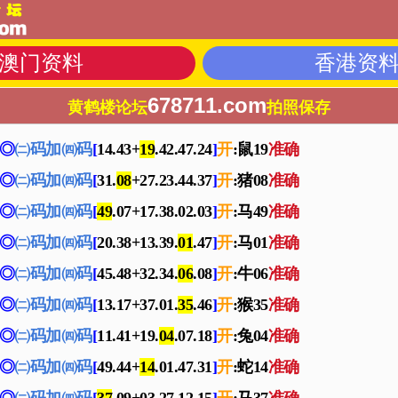
澳门资料
香港资
678711.com
黄鹤楼论坛
拍照保存
◎
㈡码加㈣码
[
14.43+
19
.42.47.24
]
开
:鼠19
准确
◎
㈡码加㈣码
[
31.
08
+27.23.44.37
]
开
:猪08
准确
◎
㈡码加㈣码
[
49
.07+17.38.02.03
]
开
:马49
准确
◎
㈡码加㈣码
[
20.38+13.39.
01
.47
]
开
:马01
准确
◎
㈡码加㈣码
[
45.48+32.34.
06
.08
]
开
:牛06
准确
◎
㈡码加㈣码
[
13.17+37.01.
35
.46
]
开
:猴35
准确
◎
㈡码加㈣码
[
11.41+19.
04
.07.18
]
开
:兔04
准确
◎
㈡码加㈣码
[
49.44+
14
.01.47.31
]
开
:蛇14
准确