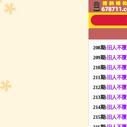
208期:
旧人不覆
209期:
旧人不覆
210期:
旧人不覆
211期:
旧人不覆
212期:
旧人不覆
213期:
旧人不覆
214期:
旧人不覆
215期:
旧人不覆