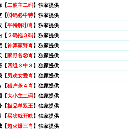
标【
二波主二码
】独家提供
空【
⑽码必中特
】独家提供
灭【
平特解①肖
】独家提供
曲【
２码拖３码
】独家提供
愤【
神算家野肖
】独家提供
天【
家野各②肖
】独家提供
语【
四组３中３
】独家提供
我【
男欢女爱肖
】独家提供
有【
猎户杀４肖
】独家提供
园【
大小主二码
】独家提供
吟【
极品单双王
】独家提供
月【
买啥就开啥
】独家提供
城【
超火爆三肖
】独家提供