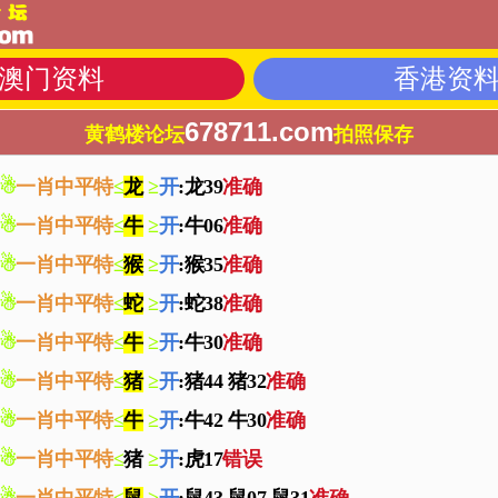
澳门资料
香港资
678711.com
黄鹤楼论坛
拍照保存
☃
一肖中平特
≤
龙
≥
开
:龙39
准确
☃
一肖中平特
≤
牛
≥
开
:牛06
准确
☃
一肖中平特
≤
猴
≥
开
:猴35
准确
☃
一肖中平特
≤
蛇
≥
开
:蛇38
准确
☃
一肖中平特
≤
牛
≥
开
:牛30
准确
☃
一肖中平特
≤
猪
≥
开
:猪44 猪32
准确
☃
一肖中平特
≤
牛
≥
开
:牛42 牛30
准确
☃
一肖中平特
≤
猪
≥
开
:虎17
错误