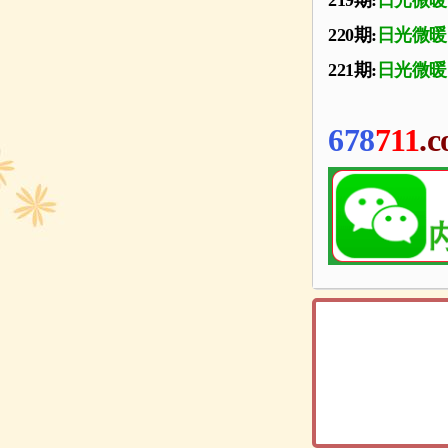
219期:
日光微暖
220期:
日光微暖
221期:
日光微暖
678
711
.