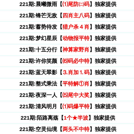
221期:晨曦微雨【
⑴尾防㈡码
】独家提供
221期:锋芒无敌【
四肖主八码
】独家提供
221期:蓄势待发【
猎户杀４肖
】独家提供
221期:梦幻星辰【
动物报平特
】独家提供
221期:十五分行【
神算家野肖
】独家提供
221期:许你笑颜【
⑹码必中特
】独家提供
221期:蓝天翠影【
⒊肖加⒈码
】独家提供
221期:整式乘法【
平特解①肖
】独家提供
221期:夜深一人【
⑸尾中大奖
】独家提供
221期:清风明月【
⑴码爆平特
】独家提供
221期:陌路离殇【
1个★半波
】独家提供
221期:空灵仙境【
两头不中特
】独家提供